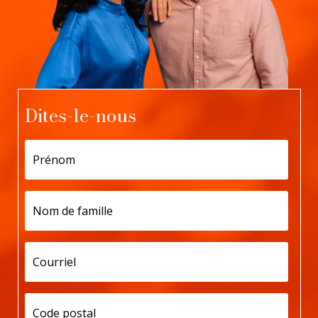
Dites-le-nous
Prénom
Nom
de
famille
Courriel
Code
postal